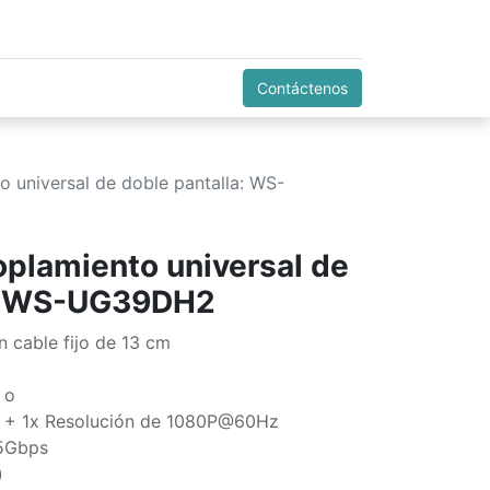
Contáctenos
o universal de doble pantalla: WS-
oplamiento universal de
a: WS-UG39DH2
n cable fijo de 13 cm
 o
 + 1x Resolución de 1080P@60Hz
 5Gbps
)