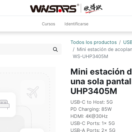
Cursos
Identificarse
Todos los productos
USB
Mini estación de acopla
WS-UHP3405M
Mini estación 
una sola panta
UHP3405M
USB-C to Host: 5G
PD Charging: 85W
HDMI: 4K@30Hz
USB-C Ports: 1x 5G
USB-A Ports: 2x 5G