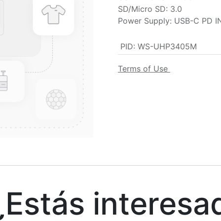
SD/Micro SD: 3.0
Power Supply: USB-C PD I
PID
:
WS-UHP3405M
Terms of Use
stás interesa