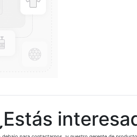
stás interesa
rio debajo para contactarnos, ¡y nuestro gerente de produc