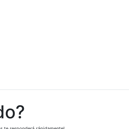
do?
tos te responderá rápidamente!