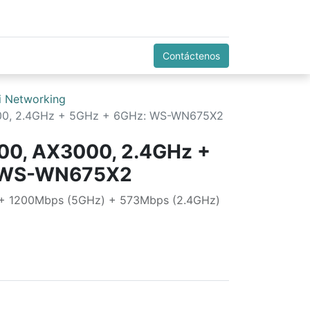
Contáctenos
i Networking
000, 2.4GHz + 5GHz + 6GHz: WS-WN675X2
00, AX3000, 2.4GHz +
 WS-WN675X2
 + 1200Mbps (5GHz) + 573Mbps (2.4GHz)