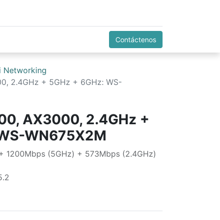
Contáctenos
i Networking
00, 2.4GHz + 5GHz + 6GHz: WS-
00, AX3000, 2.4GHz +
: WS-WN675X2M
 + 1200Mbps (5GHz) + 573Mbps (2.4GHz)
5.2