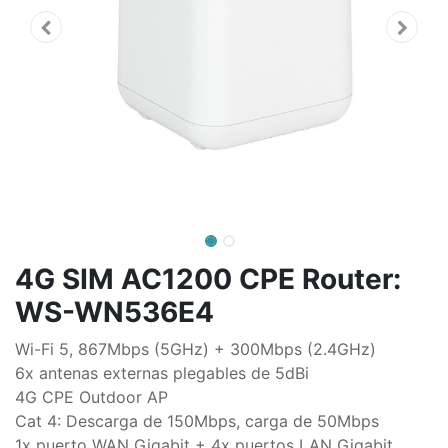
4G SIM AC1200 CPE Router:
WS-WN536E4
Wi-Fi 5, 867Mbps (5GHz) + 300Mbps (2.4GHz)
6x antenas externas plegables de 5dBi
4G CPE Outdoor AP
Cat 4: Descarga de 150Mbps, carga de 50Mbps
1x puerto WAN Gigabit + 4x puertos LAN Gigabit