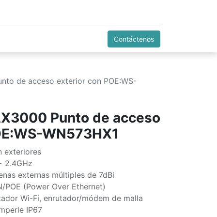
Contáctenos
unto de acceso exterior con POE:WS-
 AX3000 Punto de acceso
 POE:WS-WN573HX1
 exteriores
 + 2.4GHz
nas externas múltiples de 7dBi
N/POE (Power Over Ethernet)
utador Wi-Fi, enrutador/módem de malla
emperie IP67