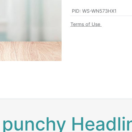
PID
:
WS-WN573HX1
Terms of Use
 punchy Headli