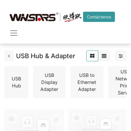
Contáctenos
USB Hub & Adapter
USB
USB
USB to
USB
Netwo
Display
Ethernet
Hub
Print
Adapter
Adapter
Serve