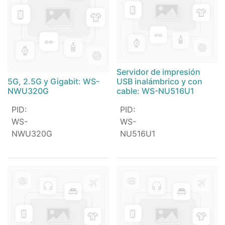
Servidor de impresión
5G, 2.5G y Gigabit: WS-
USB inalámbrico y con
NWU320G
cable: WS-NU516U1
PID
:
PID
:
WS-
WS-
NWU320G
NU516U1