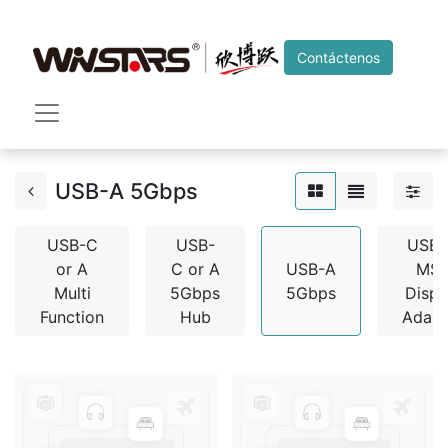
Contáctenos
USB-A 5Gbps
USB-C
USB-
USB-
or A
C or A
USB-A
MS
Multi
5Gbps
5Gbps
Displ
Function
Hub
Adapt