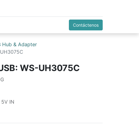
Contáctenos
 Hub & Adapter
S-UH3075C
 USB: WS-UH3075C
5G
 5V IN