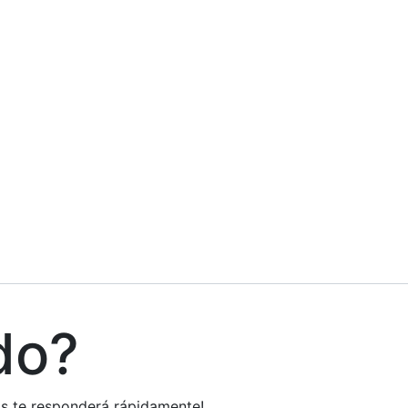
do?
tos te responderá rápidamente!