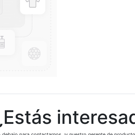
stás interesa
rio debajo para contactarnos, ¡y nuestro gerente de produc