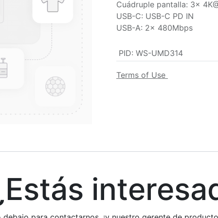
Cuádruple pantalla: 3x 
USB-C: USB-C PD IN
USB-A: 2x 480Mbps
PID
:
WS-UMD314
Terms of Use
stás interesa
rio debajo para contactarnos, ¡y nuestro gerente de produc