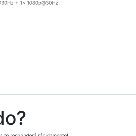
4K@30Hz + 1x 1080p@30Hz
do?
tos te responderá rápidamente!