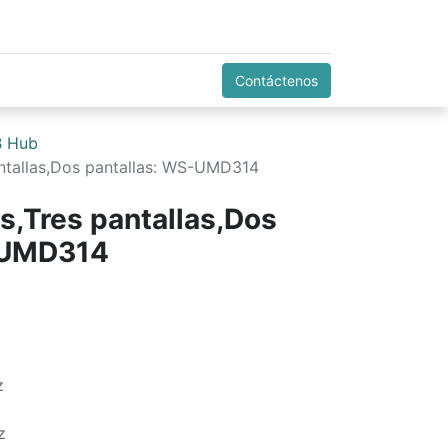
Contáctenos
 Hub
antallas,Dos pantallas: WS-UMD314
s,Tres pantallas,Dos
-UMD314
z
z