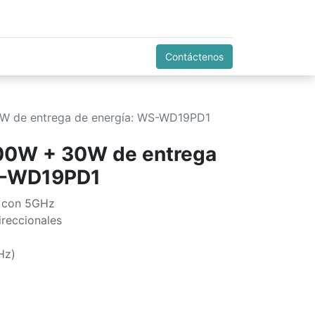
Contáctenos
0W de entrega de energía: WS-WD19PD1
100W + 30W de entrega
S-WD19PD1
e con 5GHz
reccionales
Hz)