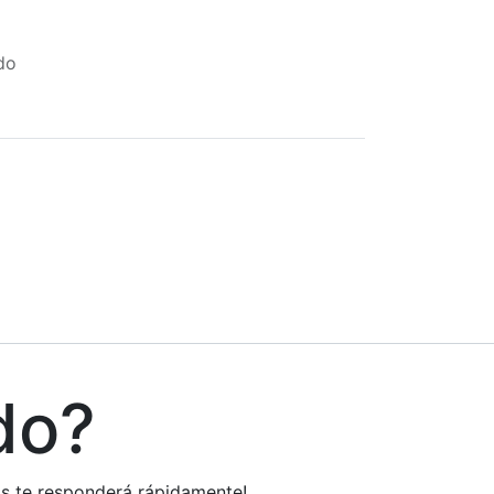
do
do?
tos te responderá rápidamente!