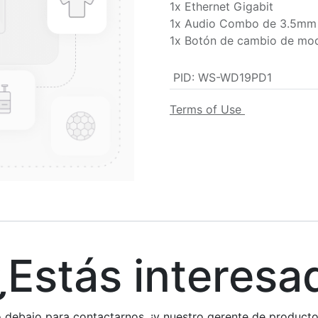
1x Ethernet Gigabit
1x Audio Combo de 3.5mm
1x Botón de cambio de mo
PID
:
WS-WD19PD1
Terms of Use
stás interesa
rio debajo para contactarnos, ¡y nuestro gerente de produc