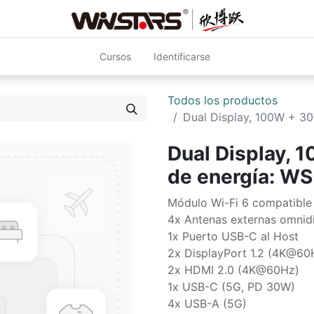
Cursos
Identificarse
Todos los productos
Dual Display, 100W + 3
Dual Display, 
de energía: W
Módulo Wi-Fi 6 compatibl
4x Antenas externas omnidi
1x Puerto USB-C al Host
2x DisplayPort 1.2 (4K@60
2x HDMI 2.0 (4K@60Hz)
1x USB-C (5G, PD 30W)
4x USB-A (5G)