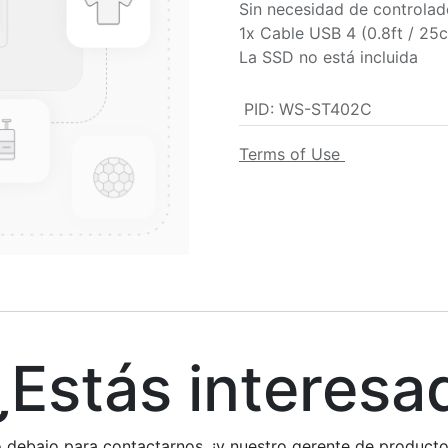
Sin necesidad de controlad
1x Cable USB 4 (0.8ft / 25
La SSD no está incluida
PID
:
WS-ST402C
Terms of Use
stás interesa
rio debajo para contactarnos, ¡y nuestro gerente de produc