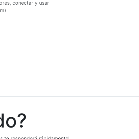
ores, conectar y usar
cm)
do?
tos te responderá rápidamente!