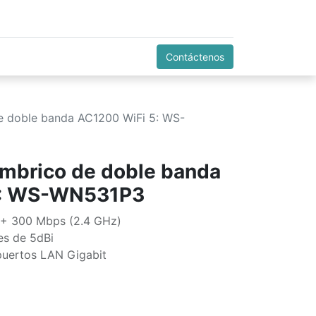
Contáctenos
de doble banda AC1200 WiFi 5: WS-
ámbrico de doble banda
5: WS-WN531P3
 + 300 Mbps (2.4 GHz)
es de 5dBi
puertos LAN Gigabit