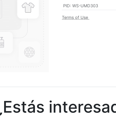
PID
:
WS-UMD303
Terms of Use
stás interesa