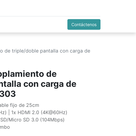
Contáctenos
o de triple/doble pantalla con carga de
oplamiento de
ntalla con carga de
303
able fijo de 25cm
Hz) | 1x HDMI 2.0 (4K@60Hz)
 SD/Micro SD 3.0 (104Mbps)
combo