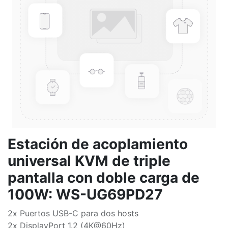
Estación de acoplamiento
universal KVM de triple
pantalla con doble carga de
100W: WS-UG69PD27
2x Puertos USB-C para dos hosts
2x DisplayPort 1.2 (4K@60Hz)