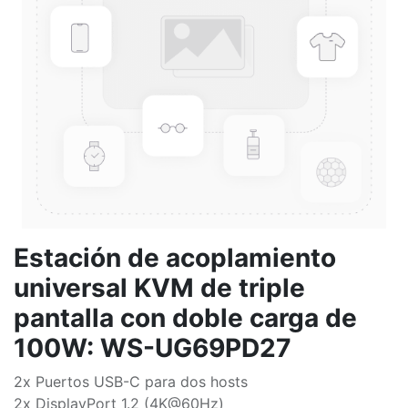
Estación de acoplamiento
universal KVM de triple
pantalla con doble carga de
100W: WS-UG69PD27
2x Puertos USB-C para dos hosts
2x DisplayPort 1.2 (4K@60Hz)