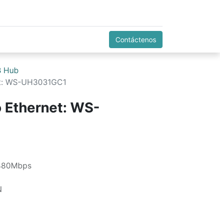
Contáctenos
 Hub
et: WS-UH3031GC1
 Ethernet: WS-
 480Mbps
N