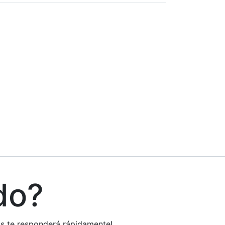
do?
tos te responderá rápidamente!