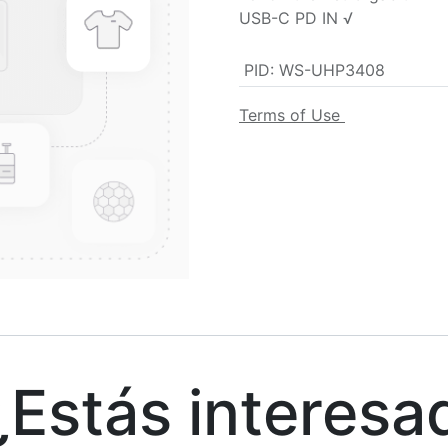
USB-C PD IN √
PID
:
WS-UHP3408
Terms of Use
stás interesa