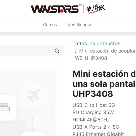
Cursos
Identificarse
Todos los productos
Mini estación de acopla
WS-UHP3408
Mini estación 
una sola panta
UHP3408
USB-C to Host 5G
PD Charging 85W
HDMI 4K@60Hz
USB-A Ports 2 x 5G
RJ45 Ethernet Gigabit