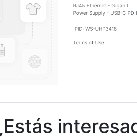
RJ45 Ethernet - Gigabit
Power Supply - USB-C PD 
PID
:
WS-UHP3418
Terms of Use
stás interesa