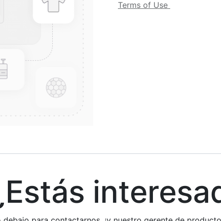
Terms of Use
stás interesa
rio debajo para contactarnos, ¡y nuestro gerente de produc