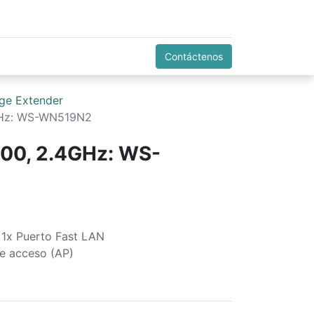
Contáctenos
ge Extender
GHz: WS-WN519N2
300, 2.4GHz: WS-
1x Puerto Fast LAN
de acceso (AP)