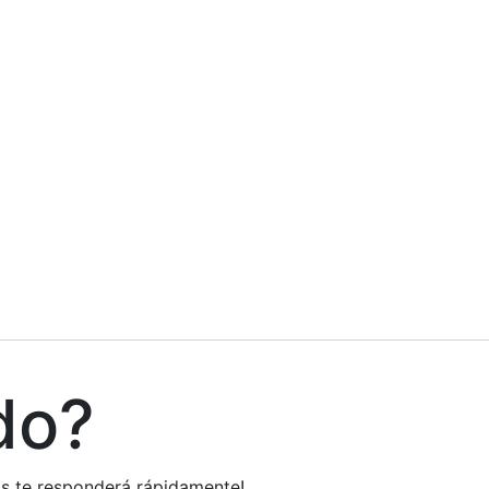
do?
tos te responderá rápidamente!