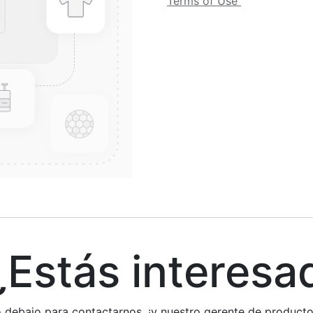
Terms of Use
stás interesa
rio debajo para contactarnos, ¡y nuestro gerente de produc