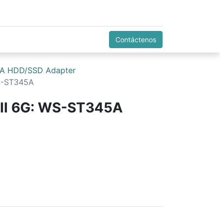
Contáctenos
A HDD/SSD Adapter
WS-ST345A
III 6G: WS-ST345A